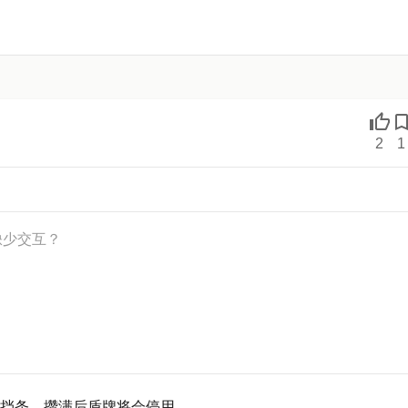
2
1
缺少交互？
挡条，攒满后盾牌将会停用。