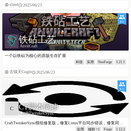
xland
2025/06/23
多人
铁砧工艺
AnvilCraft
一个以铁砧为核心的原版生存扩展
科技
实用
NeoForge
1.21.1
古镇天Gugle
2025/06/23
多人
CT脚本同步
C
CraftTweakerSync
CraftTweakerSync模组修复版，修复Linux平台同步错误，修复同步后文件编码错误。
实用
辅助
+1
Forge
1.12.2