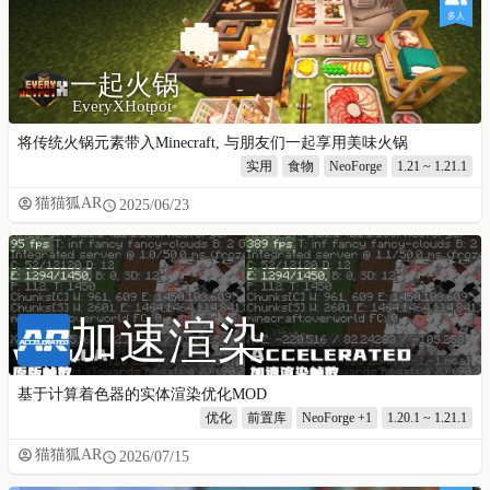
多人
一起火锅
EveryXHotpot
将传统火锅元素带入Minecraft, 与朋友们一起享用美味火锅
实用
食物
NeoForge
1.21 ~ 1.21.1
猫猫狐AR
2025/06/23
加速渲染
基于计算着色器的实体渲染优化MOD
优化
前置库
NeoForge
+1
1.20.1 ~ 1.21.1
猫猫狐AR
2026/07/15