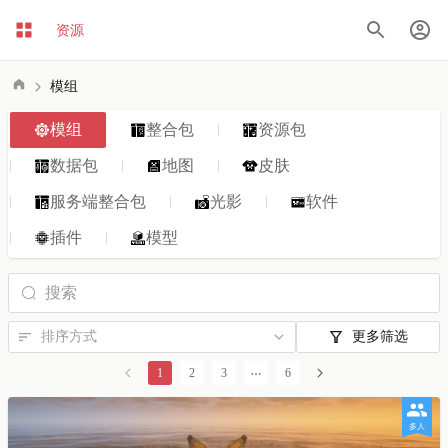
资源
模组
模组
整合包
资源包
数据包
地图
皮肤
服务端整合包
光影
软件
插件
模型
更多筛选
1
2
3
6
多人