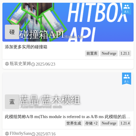
多人
碰
碰撞箱API
Hitbox Api
添加更多实用的碰撞箱
前置库
NeoForge
1.21.1
瓶装史莱姆
2025/06/23
多人
蓝晶/蓝木模组
蓝
Azurite/Bluewood mods
此模组简称A/B ms|This module is referred to as A/B ms 此模组的后续版本将变为此模组的附属模组！ Subsequent versions of this mo
世界生成
存储
+2
NeoForge
1.21.4
FI0m9ySans
2025/07/16