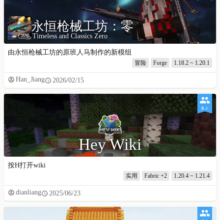
永恒枪械工坊：零
Timeless and Classics Zero
由永恒枪械工坊的原班人马制作的新模组
冒险
Forge
1.18.2 ~ 1.20.1
Han_Jiang
2026/02/15
多人
Hey Wiki
按H打开wiki
实用
Fabric
+2
1.20.4 ~ 1.21.4
dianliang
2025/06/23