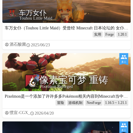
车万女仆
Touhou Little Maid
车万女仆（Touhou Little Maid）受曾经 Minecraft 日本论坛的 女仆（Little Maid Mob） 模组的思路启发，并结合东方 Project 人物元素的二次创作模组。
实用
Forge
1.20.1
酒石酸菌
2025/06/23
多人
像素宝可梦 重铸
Pixelmon Reforged
Pixelmon是一个添加了许许多多Pokémon相关内容到Minecraft当中的模组，诸如宝可梦本身、对战、交换、和培育等原作玩法。
冒险
游戏机制
NeoForge
1.16.5 ~ 1.21.1
惯宣-CGX_
2026/04/20
多人