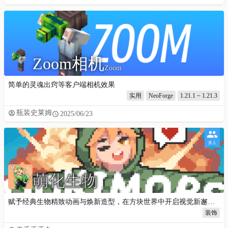
Zoom相机
Zoom
简单的灵魂出窍等客户端相机效果
实用
NeoForge
1.21.1 ~ 1.21.3
瓶装史莱姆
2025/06/23
多人
萌化生物
赋予经典生物精致动画与焕新造型，在方块世界中开启视觉新邂逅！
装饰