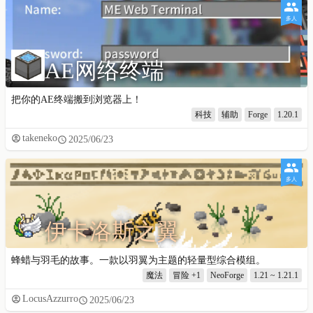
多人
AE网络终端
把你的AE终端搬到浏览器上！
科技
辅助
Forge
1.20.1
takeneko
2025/06/23
多人
伊卡洛斯之翼
蜂蜡与羽毛的故事。一款以羽翼为主题的轻量型综合模组。
魔法
冒险
+1
NeoForge
1.21 ~ 1.21.1
LocusAzzurro
2025/06/23