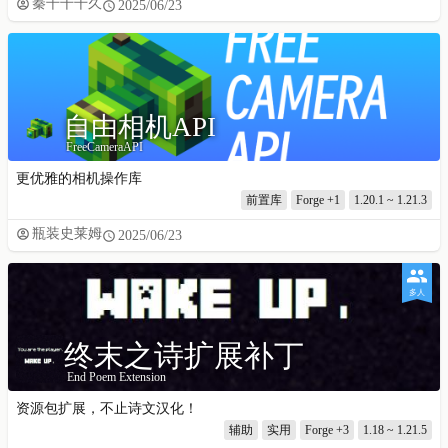
秦千千千久
2025/06/23
自由相机API
FreeCameraAPI
更优雅的相机操作库
前置库
Forge
+1
1.20.1 ~ 1.21.3
瓶装史莱姆
2025/06/23
多人
终末之诗扩展补丁
End Poem Extension
资源包扩展，不止诗文汉化！
辅助
实用
Forge
+3
1.18 ~ 1.21.5