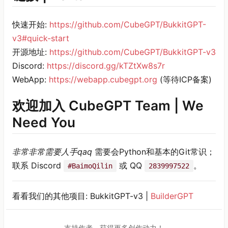
快速开始:
https://github.com/CubeGPT/BukkitGPT-
v3#quick-start
开源地址:
https://github.com/CubeGPT/BukkitGPT-v3
Discord:
https://discord.gg/kTZtXw8s7r
WebApp:
https://webapp.cubegpt.org
(等待ICP备案)
欢迎加入 CubeGPT Team | We
Need You
非常非常需要人手qaq
需要会Python和基本的Git常识；
联系 Discord
或 QQ
。
#BaimoQilin
2839997522
看看我们的其他项目: BukkitGPT-v3 |
BuilderGPT