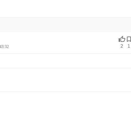
2
1
43:32
l