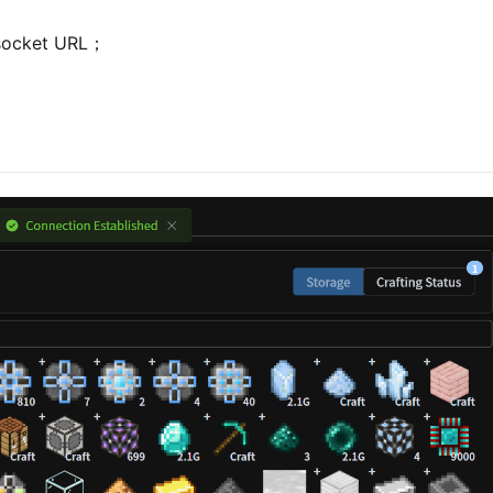
cket URL；