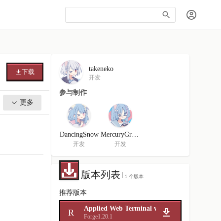
takeneko
下载
开发
参与制作
更多
DancingSnow
MercuryGryph
开发
开发
版本列表
1 个版本
推荐版本
Applied Web Terminal v1.2.2
R
Forge
1.20.1