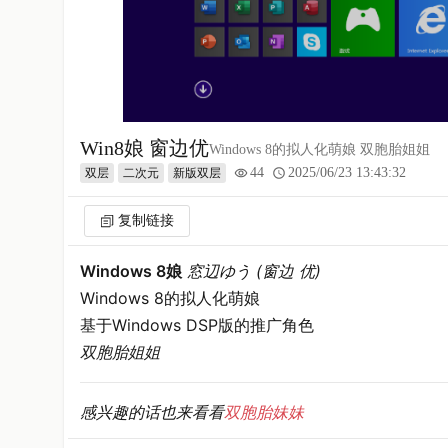
Win8娘 窗边优
Windows 8的拟人化萌娘 双胞胎姐姐
44
2025/06/23 13:43:32
双层
二次元
新版双层
复制链接
Windows 8娘
窓辺ゆう (窗边 优)
Windows 8的拟人化萌娘
基于Windows DSP版的推广角色
双胞胎姐姐
感兴趣的话也来看看
双胞胎妹妹