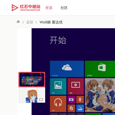
资源
社区
皮肤
Win8娘 窗边优