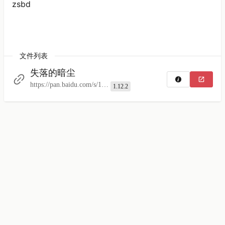
zsbd
文件列表
失落的暗尘
https://pan.baidu.com/s/1IV4Dl91roitkeqv-DljmlA
1.12.2