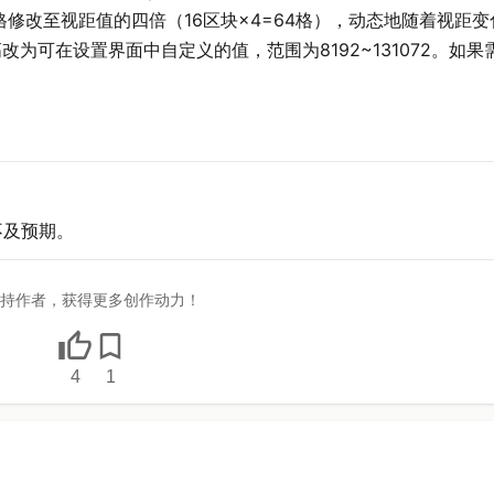
修改至视距值的四倍（16区块×4=64格），动态地随着视距
改为可在设置界面中自定义的值，范围为8192~131072。如
不及预期。
持作者，获得更多创作动力！
4
1