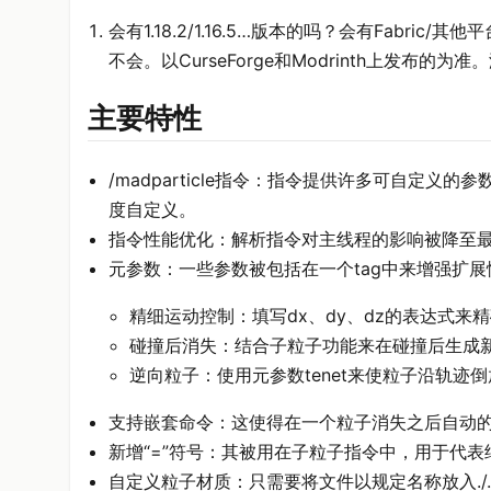
会有1.18.2/1.16.5…版本的吗？会有Fabric/
不会。以CurseForge和Modrinth上发布的为
主要特性
/madparticle指令：指令提供许多可自定
度自定义。
指令性能优化：解析指令对主线程的影响被降至最
元参数：一些参数被包括在一个tag中来增强扩
精细运动控制：填写dx、dy、dz的表达式来
碰撞后消失：结合子粒子功能来在碰撞后生成
逆向粒子：使用元参数tenet来使粒子沿轨迹
支持嵌套命令：这使得在一个粒子消失之后自动
新增“=”符号：其被用在子粒子指令中，用于代
自定义粒子材质：只需要将文件以规定名称放入./.mine