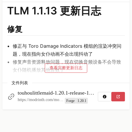
TLM 1.1.13 更新日志
修复
修正与 Toro Damage Indicators 模组的渲染冲突问
题，现在指向女仆动画不会出现抖动了
修复声音资源释放问题，现在切换音频设备不会导致
查看完整更新日志
女仆随机播放其他音效了
修正基岩地面导致的妖精女仆生成卡顿问题
文件列表
大幅度提升女仆使用 tacz 枪械的距离，依据狙击枪、
touhoulittlemaid-1.20.1-release-1.1.13
步枪、手枪有三个可自定义的攻击范围
https://modrinth.com/mod/touhou-little-maid/version/xGnD0Rlf
Forge
1.20.1
修正与 1.0.3 版本 tacz 使用数据缓存不刷新问题。现
在给女仆切枪会及时刷新缓存，严格射出相对应强度
的子弹。
修正女仆攻击盔甲架、扫帚和坐垫的问题