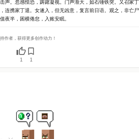
击声。忽感惶恐，踌躇凝视。门声渐大，如石锤铁突。又召家丁
，连携家丁退。女遂入，但无凶意，复言前日语。观之，非亡尸
值夜半，困横倦怠，入账安眠。
持作者，获得更多创作动力！
1
1