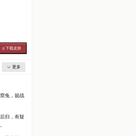
下载皮肤
更多
窟兔，兢战
后归，有疑
。