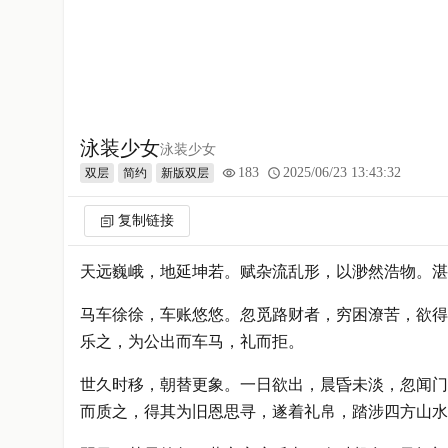
泳装少女
泳装少女
183
2025/06/23 13:43:32
双层
简约
新版双层
复制链接
天远巍峨，地延坤若。赋杂流乱形，以渺然浩物。湛
马车徐徐，车账悠悠。忽觅路财者，穷困潦苦，欲得
乐之，为公出而车马，礼而拒。
世久时移，朝替更象。一日欲出，晨昏未淡，忽闻门
而质之，得其为旧恩思寻，遂着礼帛，踏涉四方山水