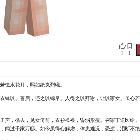
1
1
若镜水花月，熙如绝岚烈曦。
衣钵以。善启，还之以锦帛。人得之以拜谢，让以家女。虽心若
击声，循去，见女倚前，衣衫褴褛，昏弱形瘦。召家丁送医给。
，闻过千家万邸。如今虽得心解虑，体患难况，恐逝，泪断不绝