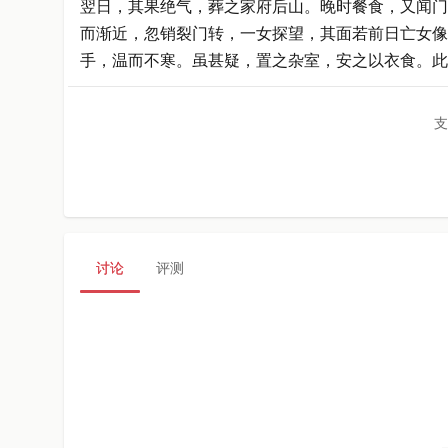
翌日，其果绝气，葬之家府后山。晚时餐食，又闻门
而渐近，忽销裂门转，一女探望，其面若前日亡女像
手，温而不寒。虽甚疑，置之杂室，安之以衣食。此
支
讨论
评测