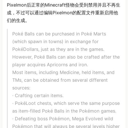
Pixelmon后正常的Minecraft怪物会受到禁用并且不再生
成，不过可以通过编辑Pixelmon的配置文件重新启用他
们的生成。
Poké Balls can be purchased in Poké Marts
(which spawn in towns) in exchange for
PokéDollars, just as they are in the games.
However, Poké Balls can also be crafted after the
player acquires Apricorns and iron.
Most items, including Medicine, held items, and
TMs, can be obtained from several different
sources:
· Crafting certain items.
· PokéLoot chests, which serve the same purpose
as item-filled Poké Balls in the Pokémon games.
· Defeating boss Pokémon, Mega Evolved wild
Pokémon that will always be several levels higher