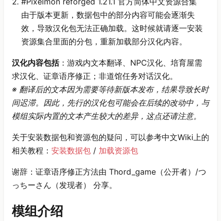
#Pixelmon reforged 1.21.1 官方简体中文资源合集
由于版本更新，数据包中的部分内容可能会逐渐失
效，导致汉化包无法正确加载。这时候就请逐一安装
资源集合里面的分包，重新加载部分汉化内容。
汉化内容包括
：游戏内文本翻译、NPC汉化、培育屋需
求汉化、证章语序修正；非道馆任务对话汉化。
※ 翻译后的文本因为需要等待新版本发布，结果导致长时
间迟滞。因此，先行的汉化包可能会在后续的改动中，与
模组实际内置的文本产生较大的差异，这点还请注意。
关于安装数据包和资源包的疑问，可以参考中文Wiki上的
相关教程：
安装数据包
/
加载资源包
谢辞：证章语序修正方法由 Thord_game（公开者）/つ
っちーさん（发现者） 分享。
模组介绍