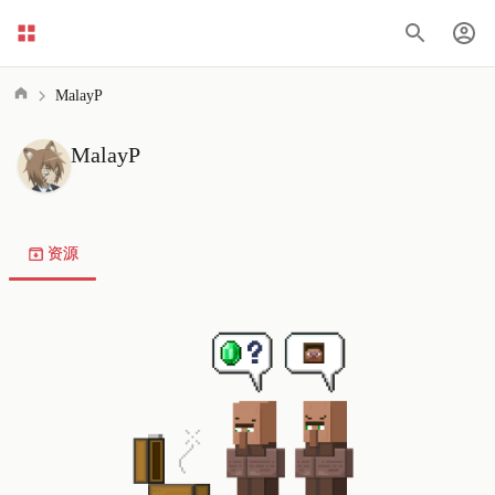
MalayP
MalayP
资源