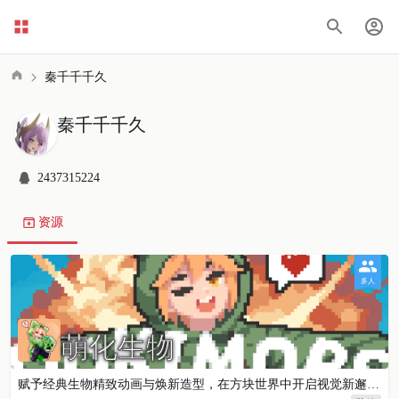
秦千千千久
秦千千千久
2437315224
资源
多人
萌化生物
赋予经典生物精致动画与焕新造型，在方块世界中开启视觉新邂逅！