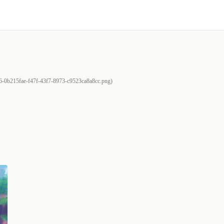
416-0b215fae-f47f-43f7-8973-c9523ca8a8cc.png)
