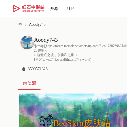
资源
社区
Aoody743
Aoody743
![emoji](https://forum.mczwlt.net/assets/uploads/files/1738769825
2010生人

> 游无底之境，创协和之世 <

[博客 www.743.world](https://743.world)
3599571628
资源
BeeSkin皮肤站