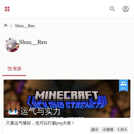
Shou__Ren
Shou__Ren
资源
多人
运气与实力
只要运气够好，也可以打败pvp大佬！
战斗
小游戏
1.20.4