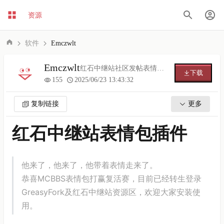
资源
软件
Emczwlt
Emczwlt
红石中继站社区发帖表情插件
下载
155
2025/06/23 13:43:32
复制链接
更多
红石中继站表情包插件
他来了，他来了，他带着表情走来了。
恭喜MCBBS表情包打赢复活赛，目前已经转生登录
GreasyFork及红石中继站资源区，欢迎大家安装使
用。