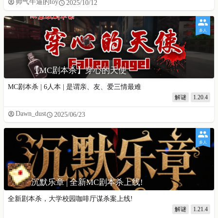
帅气牛逼的toy
2025/10/12
多人
【MC剧本杀】穿心的天使
MC剧本杀 | 6人本 | 是谓亲、友、爱三情最难
解谜
1.20.4
Dawn_dust
2025/06/23
多人
沉默乐章 | 全新MC剧本杀上线!
全新剧本杀，大学校园咖啡厅谋杀案上线!
解谜
1.21.4