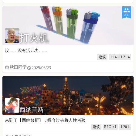
多人
打火机
没……没有活儿力……
建筑
1.14 ~ 1.21.4
秋田同学
2025/06/23
西纳普斯
来到了【西纳普斯】，摒弃过去将人性考验
建筑
RPG
+1
1.20.1