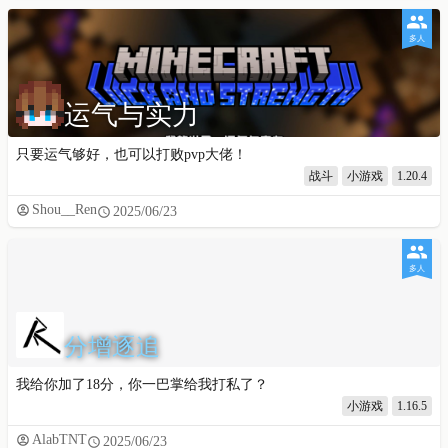
多人
运气与实力
只要运气够好，也可以打败pvp大佬！
战斗
小游戏
1.20.4
Shou__Ren
2025/06/23
多人
分增逐追
我给你加了18分，你一巴掌给我打私了？
小游戏
1.16.5
AlabTNT
2025/06/23