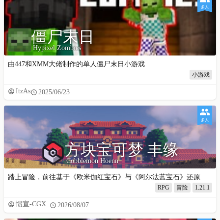
多人
僵尸末日
Hypixel Zombies
由447和XMM大佬制作的单人僵尸末日小游戏
小游戏
ItzAs
2025/06/23
多人
方块宝可梦 丰缘
Cobblemon Hoenn
踏上冒险，前往基于《欧米伽红宝石》与《阿尔法蓝宝石》还原的丰缘地区吧！
RPG
冒险
1.21.1
惯宣-CGX_
2026/08/07