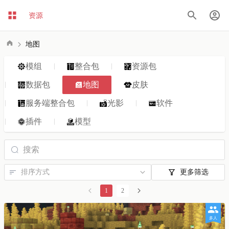
资源
地图
模组
整合包
资源包
数据包
地图
皮肤
服务端整合包
光影
软件
插件
模型
更多筛选
1
2
多人