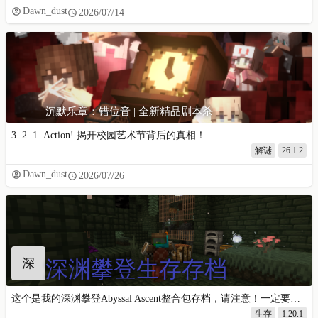
Dawn_dust
2026/07/14
沉默乐章：错位音 | 全新精品剧本杀
3..2..1..Action! 揭开校园艺术节背后的真相！
解谜
26.1.2
Dawn_dust
2026/07/26
深
深渊攀登生存存档
这个是我的深渊攀登Abyssal Ascent整合包存档，请注意！一定要安装在Abyssal Ascent整合包中，并且最好加装Easy-Villagers模组
生存
1.20.1