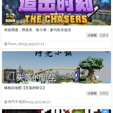
多人
追击时刻 | 多人综艺型欢乐小游戏
你追我逃，用道具、收小弟，参与欢乐追击
小游戏
1.21.3
Dawn_dust
2026/07/14
失落的暗尘
移植自地图【失落的暗尘】
小游戏
1.12.2
帅气牛逼的toy
2025/06/23