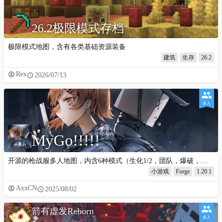
26.2极限模式存档
极限模式地图，含有各类基础资源装备
建筑
生存
26.2
Rex
2026/07/13
多人
MyGo!!!!!
开源的枪战服多人地图，内含6种模式（生化1/2，团队，爆破，个人），61张不同的游戏地图
小游戏
Forge
1.20.1
AxxCN
2025/08/02
箭有虚发Reborn
多人