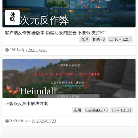
次元反作弊
客户端反作弊|全版本|伪驱动级|纯慈善|不要钱|支持FCL
管理
其他
+3
1.7.10 ~ 1.21.4
150149
2025/06/23
Heimdall
正版服反黑卡解决方案
实用
CraftBukkit
+8
1.8 ~ 1.21.11
SSSSSteven
2026/03/23