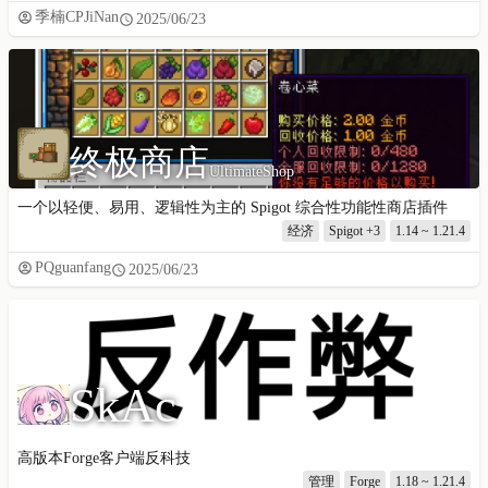
季楠CPJiNan
2025/06/23
终极商店
UltimateShop
一个以轻便、易用、逻辑性为主的 Spigot 综合性功能性商店插件
经济
Spigot
+3
1.14 ~ 1.21.4
PQguanfang
2025/06/23
SkAc
高版本Forge客户端反科技
管理
Forge
1.18 ~ 1.21.4