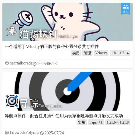
多人
猫踢螺钉
MultiLogin
一个适用于Velocity的正版与多种外置登录共存插件
实用
管理
Velocity
1.8 ~ 1.21.4
heartalborada
2025/06/23
寻踪
TargetTracker
导航点插件，配合任务插件使用为玩家创建导航点并触发完成动作，可自定义程度高
实用
Paper
+1
1.21.6 ~ 1.21.8
FireworkPolymer
2025/07/24