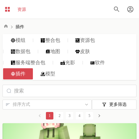
资源
插件
模组
整合包
资源包
数据包
地图
皮肤
服务端整合包
光影
软件
插件
模型
更多筛选
1
2
3
4
5