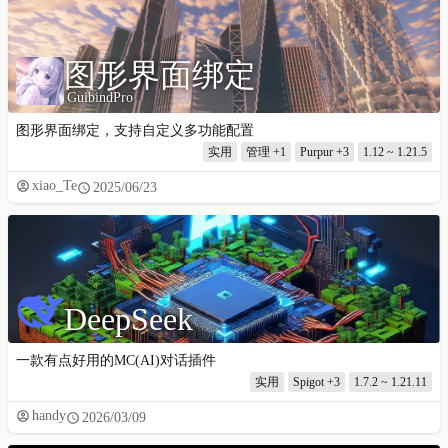
图形界面绑定
GuibindPro
图形界面绑定，支持自定义多功能配置
实用
管理
+1
Purpur
+3
1.12 ~ 1.21.5
xiao_Te
2025/06/23
DeepSeek
一款有点好用的MC(AI)对话插件
实用
Spigot
+3
1.7.2 ~ 1.21.11
handy
2026/03/09