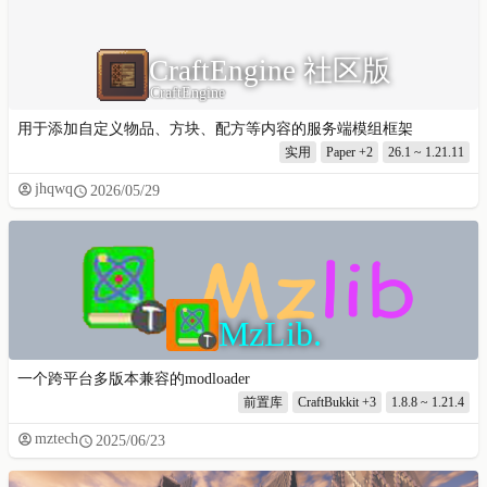
CraftEngine 社区版
CraftEngine
用于添加自定义物品、方块、配方等内容的服务端模组框架
实用
Paper
+2
26.1 ~ 1.21.11
jhqwq
2026/05/29
MzLib.
一个跨平台多版本兼容的modloader
前置库
CraftBukkit
+3
1.8.8 ~ 1.21.4
mztech
2025/06/23