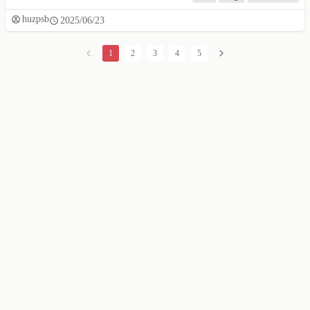
huzpsb
2025/06/23
1
2
3
4
5