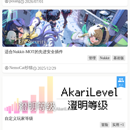
polang
2026/07/01
ElySecurity
适合Nukkit-MOT的先进安全插件
管理
Nukkit
基岩版
NemoCat纱猫
2025/12/29
多人
澄明等级
AkariLevel
自定义玩家等级
冒险
实用
+1